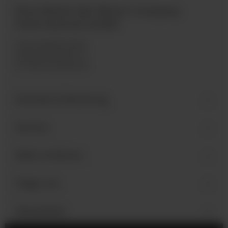
Eine Marke der Bären Company
International GmbH
Industriegebiet West
Holzmattenstraße 22
D-79336 Herbolzheim
Kontakt & Beratung
Service
Mehr erfahren
Folge uns
Newsletter