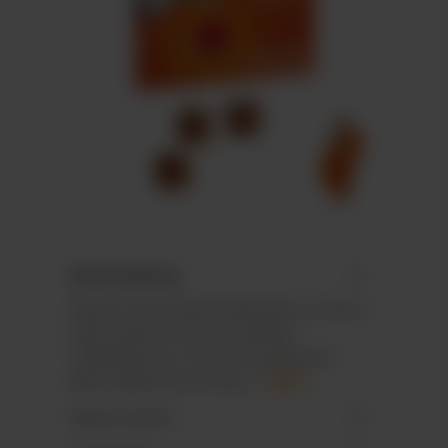
Beschreibung
Wand-/Tisch-Adventskalender im Hoch-
oder Querformat mit stabilem
Tiefziehteil aus 100 % recycelbarem
Mono-Material mit Recy…
Mehr
Eigenschaften