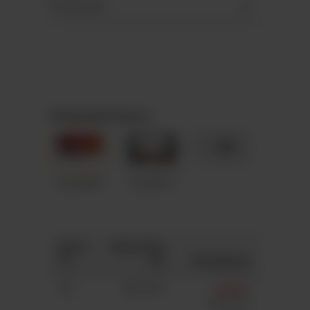
Downloads
STANDARD-Motive
+ 89
A5-M048
A5-M012
Anza
Gesamtpr
hl
eis
Stückpreis
50
363,00 €
7,26 €*
7,41 €*
(2%