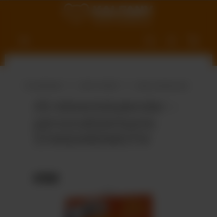
nhalt springen
Produktwelt
Süße Vielfalt
Adventskalender
A5-Adventskalender –
personalisierbares
STANDARDMOTIV
Bildergalerie überspringen