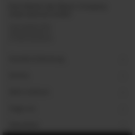
Eine Marke der Bären Company
International GmbH
Industriegebiet West
Holzmattenstraße 22
D-79336 Herbolzheim
Kontakt & Beratung
Service
Mehr erfahren
Folge uns
Newsletter