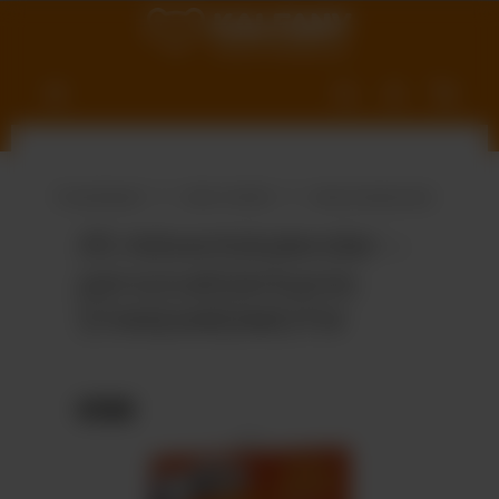
nhalt springen
Produktwelt
Süße Vielfalt
Adventskalender
A5-Adventskalender –
personalisierbares
STANDARDMOTIV
Bildergalerie überspringen