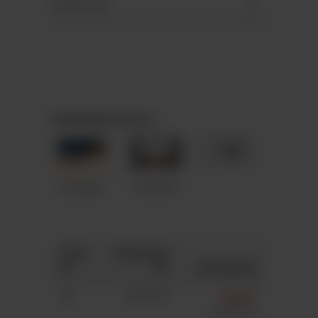
Downloads
STANDARD-Motive
+ 89
A5-M062
A5-M012
Anza
Gesamtpr
hl
eis
Stückpreis
50
363,00 €
7,26 €*
7,41 €*
(2%