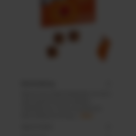
Beschreibung
Wand-/Tisch-Adventskalender im Hoch-
oder Querformat mit stabilem
Tiefziehteil aus 100 % recycelbarem
Mono-Material mit Recy…
Mehr
Eigenschaften