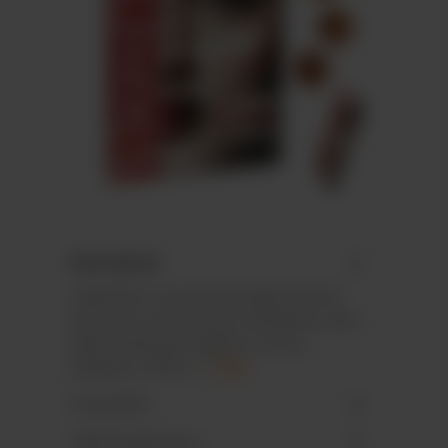
Description
Calendrier mural et de table, format
vertical ou horizontal, 24 fenêtres avec
pièce emboutie rigide en mono-
matériau 100 % r…
Plus
Propriétés
Téléchargements