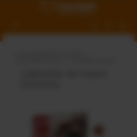
ntenu principal
Univers gourmand personnalisé
Gourmandises variées
Calendriers de l’avent
Calendrier de l'avent
Economy
Ignorer la galerie d'images