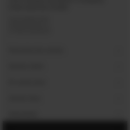
International GmbH
Industriegebiet West
Holzmattenstraße 22
D-79336 Herbolzheim
Personne de contact
Service client
En savoir plus
Suivez-nous
Newsletter
Mentions légales
Paramètres des cookies