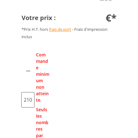
€*
Votre prix :
*Prix H.T. hors
frais de port
- Frais d'impression
inclus
Quantité
Com
mand
e
minim
um
non
attein
te.
Seuls
les
nomb
res
par