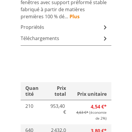
fenêtres avec support préformé stable
fabriqué à partir de matières
premières 100 % dé…
Plus
Propriétés
Téléchargements
Quan
Prix
tité
total
Prix unitaire
210
953,40
4,54 €*
€
4,63 €*
(économie
de 2%)
640
2 432,0
3,80 €*