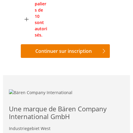
palier
s de
10
sont
autori
sés.
Continuer sur inscription
Une marque de Bären Company
International GmbH
Industriegebiet West