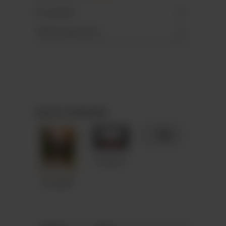
Propriétés
Téléchargements
Motifs STANDARD
+ 89
A4-M012
A4-M087