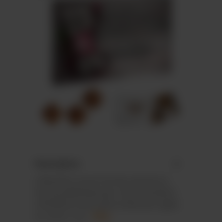
Description
Calendrier mural, format vertical ou
horizontal&nbsp;avec motif standard,
24 fenêtres avec pièce emboutie rigide
en mono- ma…
Plus