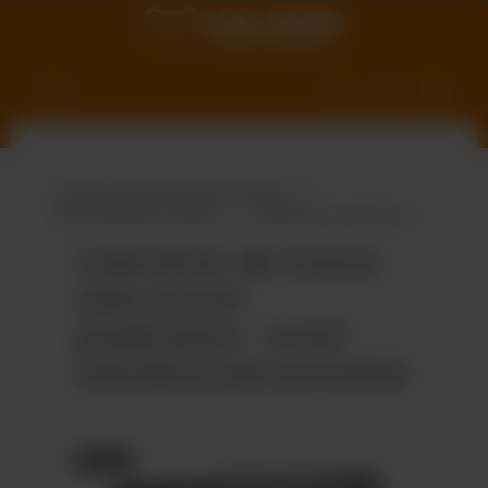
ntenu principal
Univers gourmand personnalisé
Gourmandises variées
Calendriers de l’avent
Calendrier de l’avent
avec encart
publicitaire - motif
standard personnalisé
Ignorer la galerie d'images