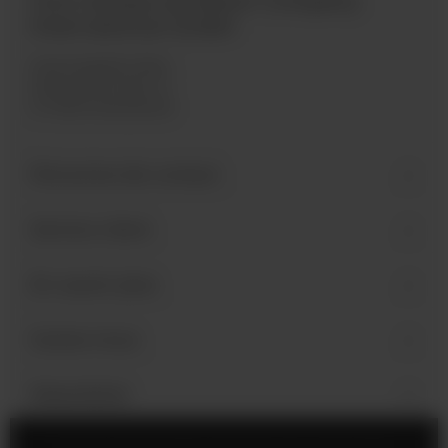
International GmbH
Industriegebiet West
Holzmattenstraße 22
D-79336 Herbolzheim
Personne de contact
Service client
En savoir plus
Suivez-nous
Newsletter
Mentions légales
Paramètres des cookies