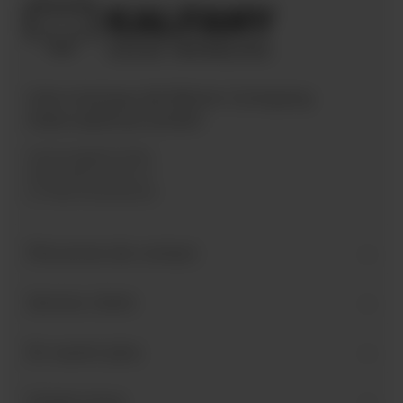
Une marque de Bären Company
International GmbH
Industriegebiet West
Holzmattenstraße 22
D-79336 Herbolzheim
Personne de contact
Service client
En savoir plus
Suivez-nous