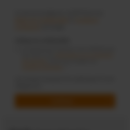
Ce site est protégé par reCAPTCHA et les
Règles de confidentialité
et
Conditions
d'utilisation
de Google.
Politique de confidentialité
En sélectionnant Continuer, vous confirmez que
vous avez lu nos
informations sur la protection
des données
et que vous acceptez nos
conditions générales
. *
Les champs marqués d'un astérisque (*) sont
obligatoires.
Continuer