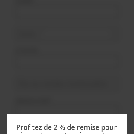
Société*
N° de TVA
Adresse e-mail*
Profitez de 2 % de remise pour
Mot de passe*