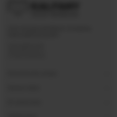
Une marque de Bären Company
International GmbH
Industriegebiet West
Holzmattenstraße 22
D-79336 Herbolzheim
Personne de contact
Service client
En savoir plus
Suivez-nous