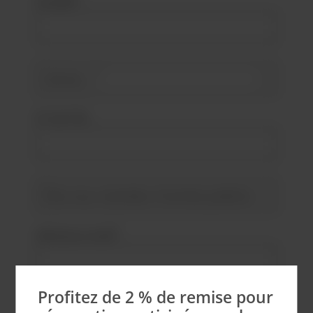
Société*
N° de TVA
Adresse e-mail*
Profitez de 2 % de remise pour
Mot de passe*