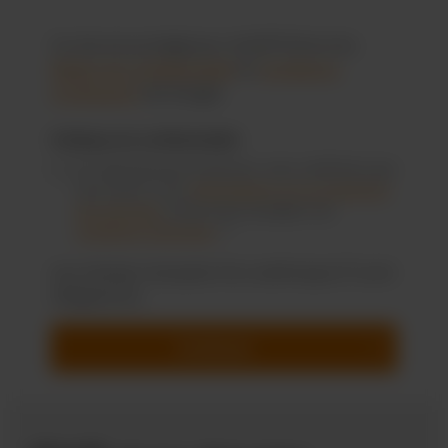
Ce site est protégé par reCAPTCHA et les
Règles de confidentialité
et
Conditions
d'utilisation
de Google.
Politique de confidentialité
En sélectionnant Continuer, vous confirmez que
vous avez lu nos
informations sur la protection
des données
et que vous acceptez nos
conditions générales
. *
Les champs marqués d'un astérisque (*) sont
obligatoires.
Continuer