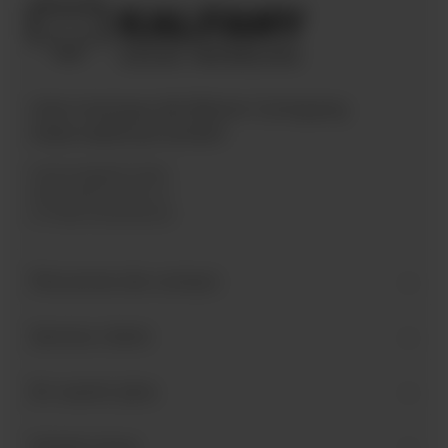
Une marque de Bären Company
International GmbH
Industriegebiet West
Holzmattenstraße 22
D-79336 Herbolzheim
Personne de contact
Service client
En savoir plus
Suivez-nous