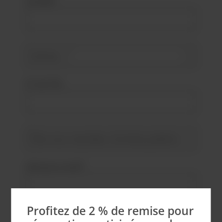
Société*
N° de TVA
Adresse e-mail*
Profitez de 2 % de remise pour
Mot de passe*