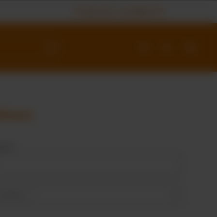
Production certifiée IFS
lients
om*