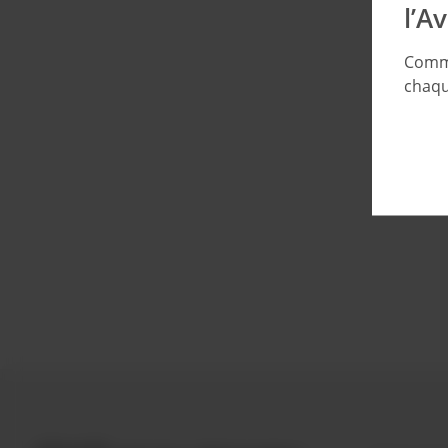
l’A
Comma
chaqu