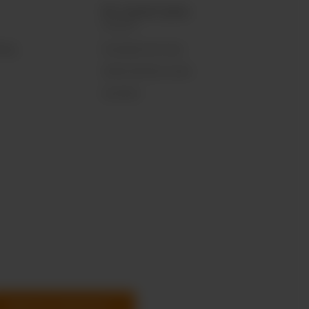
En savoir plus
ting
À propos de nous
Vente directe usine
Carrière
S’abonner maintenant