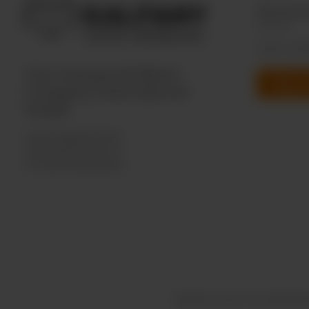
Personn
Team Custo
Une marque de Bären
Nous c
Company International
GmbH
Industriegebiet West
Holzmattenstraße 22
D-79336 Herbolzheim
Abonnez-vous à la newslette