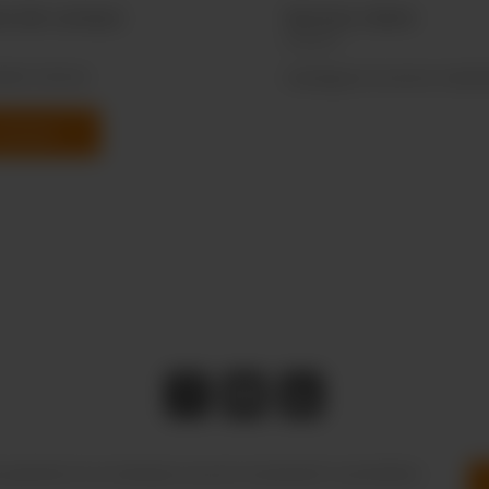
e de contact
Service client
mer Service
Catalogues & service marke
ontacter
r gratuite et ne manquez aucune nouveauté ni promotion.