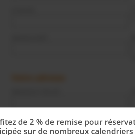
N° de TVA
Adresse e-mail*
M
L
Votre adresse
Adresse et n° de rue*
C
Pays*
fitez de 2 % de remise pour réserva
icipée sur de nombreux calendriers