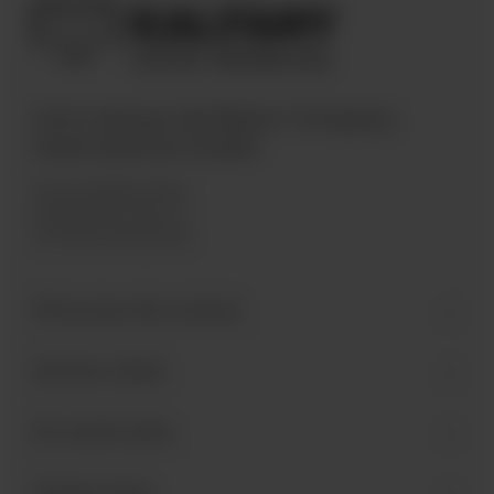
Une marque de Bären Company
International GmbH
Industriegebiet West
Holzmattenstraße 22
D-79336 Herbolzheim
Personne de contact
Service client
En savoir plus
Suivez-nous