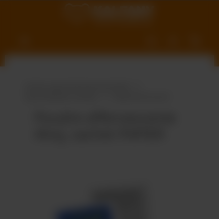
ntenu principal
Univers gourmand personnalisé
Gourmandises variées
Dextrose & sucre
Poudre effervescente
Ahoj, sachet PAPIER
Ignorer la galerie d'images