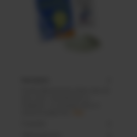
Description
Poudre effervescente à diluer dans de
l’eau. Goût : reine des bois ou
framboise – un seul goût, dans un
sachet en papier bla…
Plus
Propriétés
Téléchargements