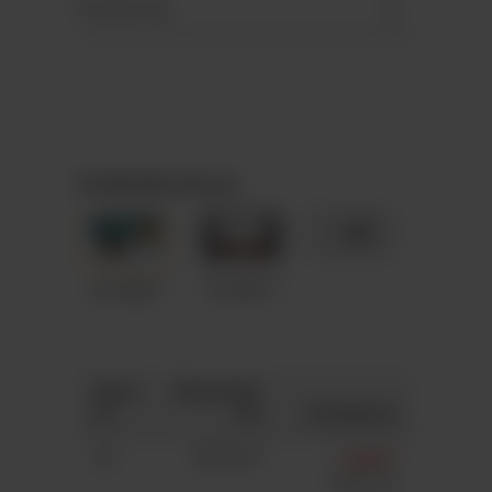
Downloads
STANDARD-Motive
+ 89
A5-M069
A5-M012
Anza
Gesamtpr
hl
eis
Stückpreis
50
363,00 €
7,26 €*
7,41 €*
(2%