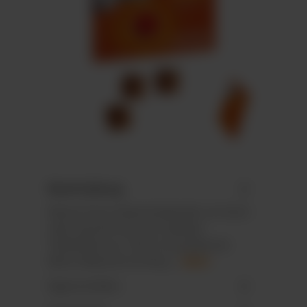
Beschreibung
Wand-/Tisch-Adventskalender im Hoch-
oder Querformat mit stabilem
Tiefziehteil aus 100 % recycelbarem
Mono-Material mit Recy…
Mehr
Eigenschaften