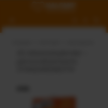
nhalt springen
Produktwelt
Süße Vielfalt
Adventskalender
A5-Adventskalender –
personalisierbares
STANDARDMOTIV
Bildergalerie überspringen