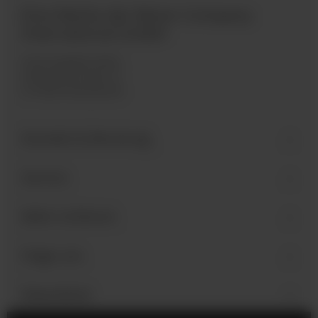
Eine Marke der Bären Company
International GmbH
Industriegebiet West
Holzmattenstraße 22
D-79336 Herbolzheim
Kontakt & Beratung
Service
Mehr erfahren
Folge uns
Newsletter