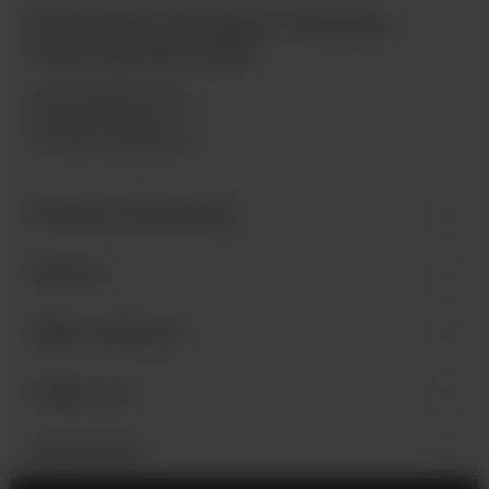
Eine Marke der Bären Company
International GmbH
Industriegebiet West
Holzmattenstraße 22
D-79336 Herbolzheim
Kontakt & Beratung
Service
Mehr erfahren
Folge uns
Newsletter