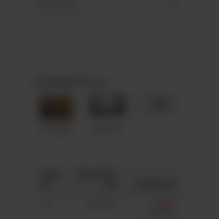
Downloads
STANDARD-Motive
+ 89
A5-M083
A5-M012
Anza
Gesamtpr
hl
eis
Stückpreis
50
363,00 €
7,26 €*
7,41 €*
(2%