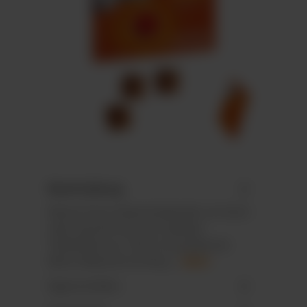
Beschreibung
Wand-/Tisch-Adventskalender im Hoch-
oder Querformat mit stabilem
Tiefziehteil aus 100 % recycelbarem
Mono-Material mit Recy…
Mehr
Eigenschaften