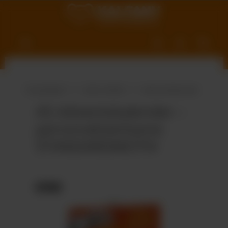
nhalt springen
Produktwelt
Süße Vielfalt
Adventskalender
A5-Adventskalender –
personalisierbares
STANDARDMOTIV
Bildergalerie überspringen