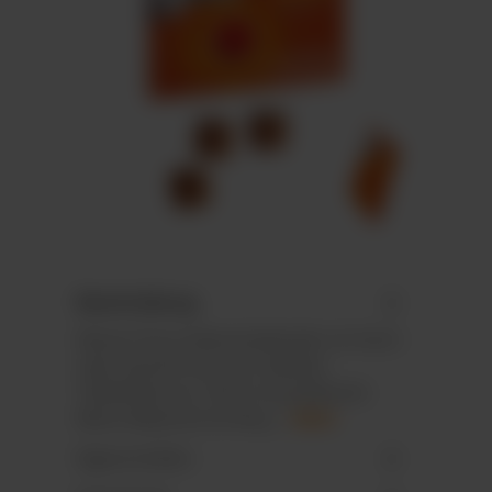
Beschreibung
Wand-/Tisch-Adventskalender im Hoch-
oder Querformat mit stabilem
Tiefziehteil aus 100 % recycelbarem
Mono-Material mit Recy…
Mehr
Eigenschaften