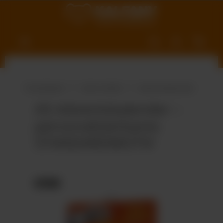
nhalt springen
Produktwelt
Süße Vielfalt
Adventskalender
A5-Adventskalender –
personalisierbares
STANDARDMOTIV
Bildergalerie überspringen