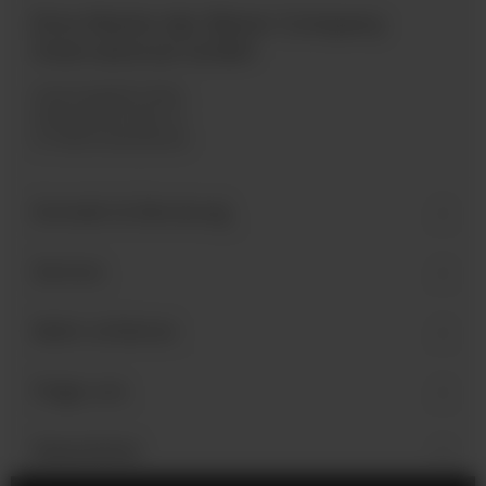
Eine Marke der Bären Company
International GmbH
Industriegebiet West
Holzmattenstraße 22
D-79336 Herbolzheim
Kontakt & Beratung
Service
Mehr erfahren
Folge uns
Newsletter