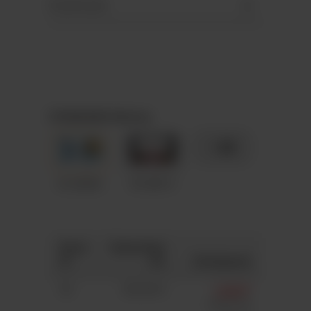
Downloads
STANDARD-Motive
+ 89
A5-M084
A5-M012
Anza
Gesamtpr
hl
eis
Stückpreis
50
363,00 €
7,26 €*
7,41 €*
(2%