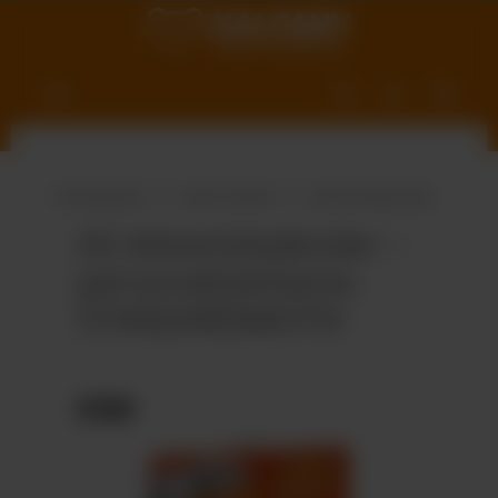
nhalt springen
Produktwelt
Süße Vielfalt
Adventskalender
A5-Adventskalender –
personalisierbares
STANDARDMOTIV
Bildergalerie überspringen