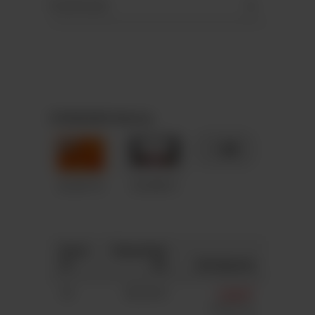
Downloads
STANDARD-Motive
+ 89
A5-M110
A5-M012
Anza
Gesamtpr
hl
eis
Stückpreis
50
363,00 €
7,26 €*
7,41 €*
(2%