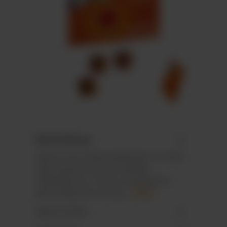
Beschreibung
Wand-/Tisch-Adventskalender im Hoch-
oder Querformat mit stabilem
Tiefziehteil aus 100 % recycelbarem
Mono-Material mit Recy…
Mehr
Eigenschaften