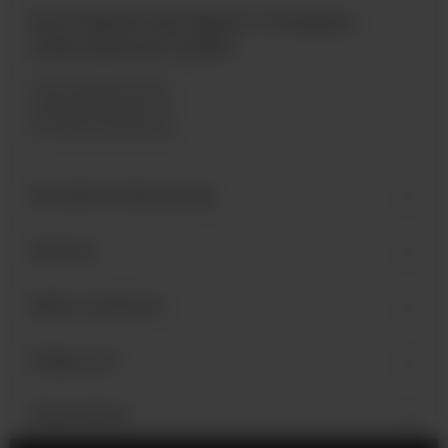
Eine Marke der Bären Company
International GmbH
Industriegebiet West
Holzmattenstraße 22
D-79336 Herbolzheim
Kontakt & Beratung
Service
Mehr erfahren
Folge uns
Newsletter