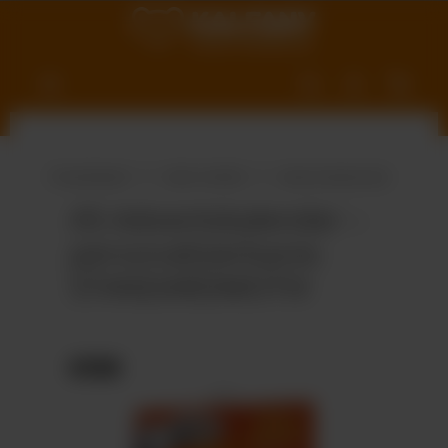
nhalt springen
Produktwelt
Süße Vielfalt
Adventskalender
A5-Adventskalender –
personalisierbares
STANDARDMOTIV
Bildergalerie überspringen