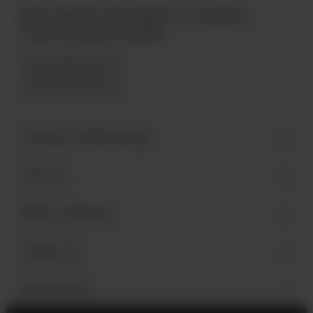
Eine Marke der Bären Company
International GmbH
Industriegebiet West
Holzmattenstraße 22
D-79336 Herbolzheim
Kontakt & Beratung
Service
Mehr erfahren
Folge uns
Newsletter