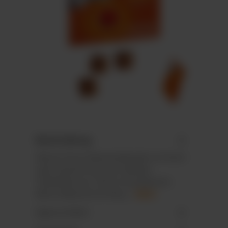
Beschreibung
Wand-/Tisch-Adventskalender im Hoch-
oder Querformat mit stabilem
Tiefziehteil aus 100 % recycelbarem
Mono-Material mit Recy…
Mehr
Eigenschaften