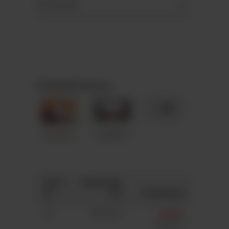
Downloads
STANDARD-Motive
+ 89
A5-M125
A5-M012
Anza
Gesamtpr
hl
eis
Stückpreis
50
363,00 €
7,26 €*
7,41 €*
(2%