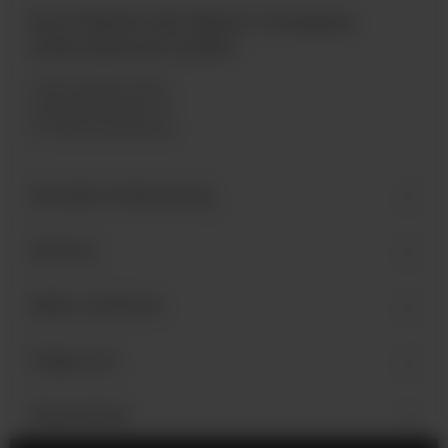
Eine Marke der Bären Company
International GmbH
Industriegebiet West
Holzmattenstraße 22
D-79336 Herbolzheim
Kontakt & Beratung
Service
Mehr erfahren
Folge uns
Newsletter