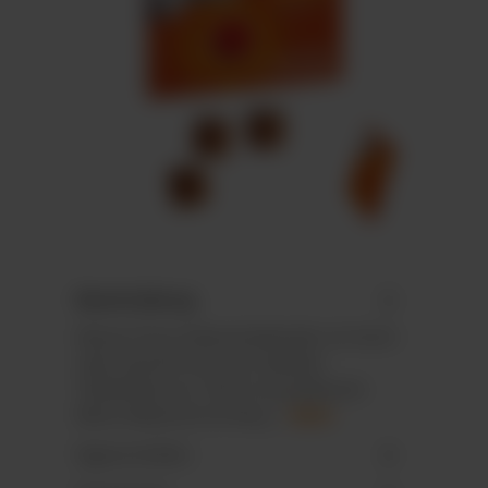
Beschreibung
Wand-/Tisch-Adventskalender im Hoch-
oder Querformat mit stabilem
Tiefziehteil aus 100 % recycelbarem
Mono-Material mit Recy…
Mehr
Eigenschaften