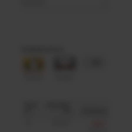
Downloads
STANDARD-Motive
+ 89
A5-M132
A5-M012
Anza
Gesamtpr
hl
eis
Stückpreis
50
363,00 €
7,26 €*
7,41 €*
(2%