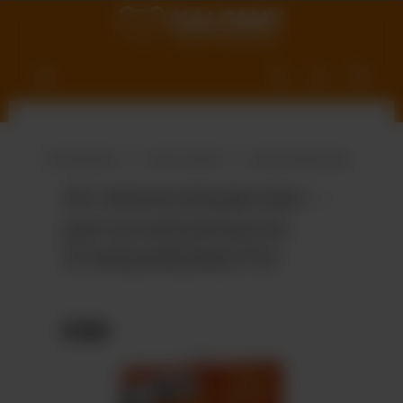
nhalt springen
Produktwelt
Süße Vielfalt
Adventskalender
A5-Adventskalender –
personalisierbares
STANDARDMOTIV
Bildergalerie überspringen