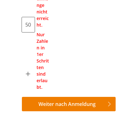
nge
nicht
erreic
ht.
Nur
Zahle
n in
1er
Schrit
ten
sind
erlau
bt.
Weiter nach Anmeldung