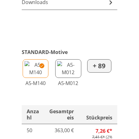
Downloads
STANDARD-Motive
+ 89
A5-M140
A5-M012
Anza
Gesamtpr
hl
eis
Stückpreis
50
363,00 €
7,26 €*
7,41 €*
(2%