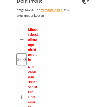
€*
Dein Preis:
*zzgl. MwSt. und
Versandkosten
, inkl.
Drucknebenkosten
Anzahl
Minde
stbest
ellme
nge
nicht
erreic
ht.
Nur
Zahle
n in
300er
Schrit
ten
sind
erlau