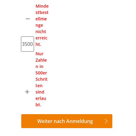
Anzahl
Minde
stbest
ellme
nge
nicht
erreic
ht.
Nur
Zahle
n in
500er
Schrit
ten
sind
erlau
bt.
Weiter nach Anmeldung