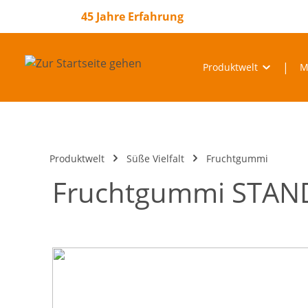
springen
Zur Hauptnavigation springen
45 Jahre Erfahrung
Produktwelt
M
Produktwelt
Süße Vielfalt
Fruchtgummi
Fruchtgummi STAN
Bildergalerie überspringen