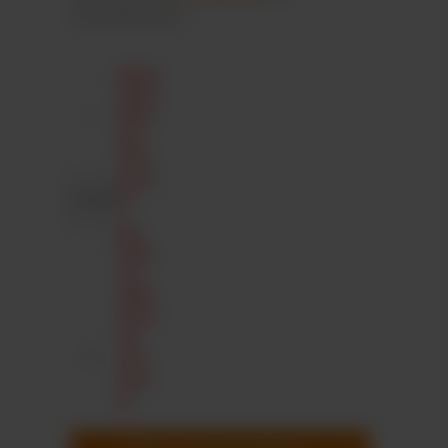
Drucknebenkosten
Anzahl
Minde
stbest
ellme
nge
nicht
erreic
ht.
Nur
Zahle
n in
200er
Schrit
ten
sind
erlau
bt.