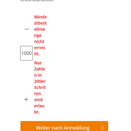
Anzahl
Minde
stbest
ellme
nge
nicht
erreic
ht.
Nur
Zahle
n in
200er
Schrit
ten
sind
erlau
bt.
Weiter nach Anmeldung