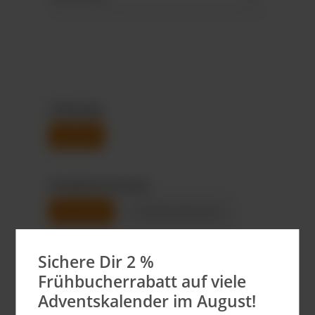
Folientyp
Alufolie
Produktvarianten
Standard
individualisierbar
Sichere Dir 2 %
Anza
Gesamtpre
Stückpre
Frühbucherrabatt auf viele
hl
is
is
Adventskalender im August!
500
170,00 €
0,34 €*