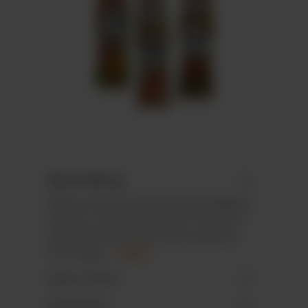
Beschreibung
MINI-Schoki-Osterhäschen flachliegend,
einzeln in Alufolie gewickelt. Premium-
Vollmilchschokolade mit mindestens
35 % Kakao.…
Mehr
Eigenschaften
Downloads