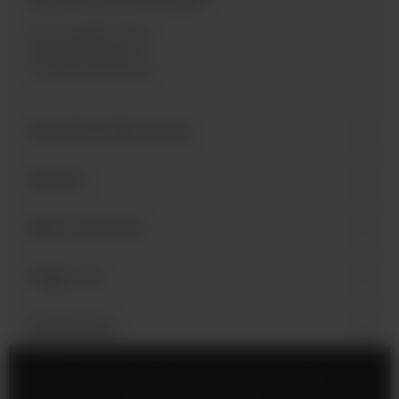
Industriegebiet West
Holzmattenstraße 22
D-79336 Herbolzheim
Kontakt & Beratung
Service
Mehr erfahren
Folge uns
Newsletter
Impressum
Cookie-Einstellungen
Datenschutz
AGB