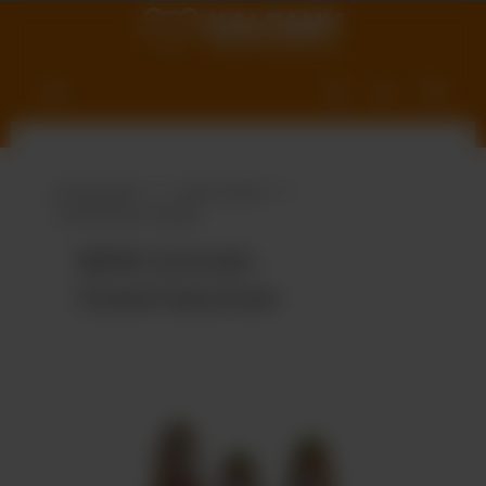
nhalt springen
Produktwelt
Süße Vielfalt
Schokolade & Riegel
MINI-Schoki-
Osterhäschen
Bildergalerie überspringen