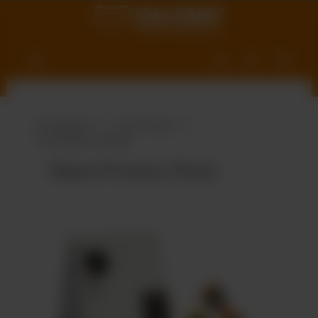
nhalt springen
Produktwelt
Süße Vielfalt
Schokolade & Riegel
Maxi-Promo-Pack
Bildergalerie überspringen