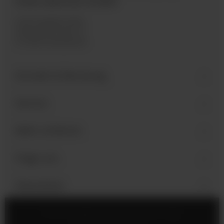
International GmbH
Industriegebiet West
Holzmattenstraße 22
D-79336 Herbolzheim
Kontakt & Beratung
Service
Mehr erfahren
Folge uns
Newsletter
Impressum
Cookie-Einstellungen
Datenschutz
AGB