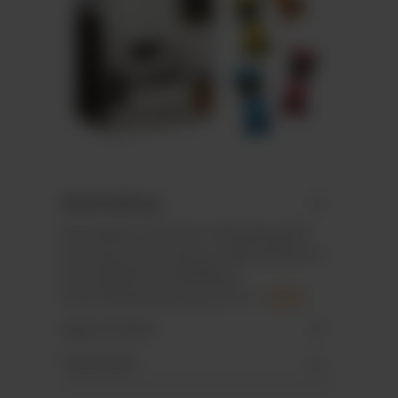
Beschreibung
Die ideale Promotion-Verpackung für
den spontanen Genuss zwischendurch.
Eine wiederverschließbare
Geschenkverpackung mit 8 v…
Mehr
Eigenschaften
Downloads