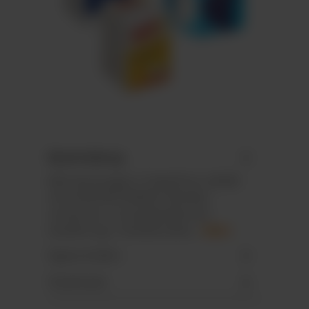
Beschreibung
Mini-Kartonage in Towerform, befüllt
mit 8 DEXTRO ENERGY Würfeln,
sortenrein, in handelsübliccher
Ausführung. *enthält Kohle…
Mehr
Eigenschaften
Downloads