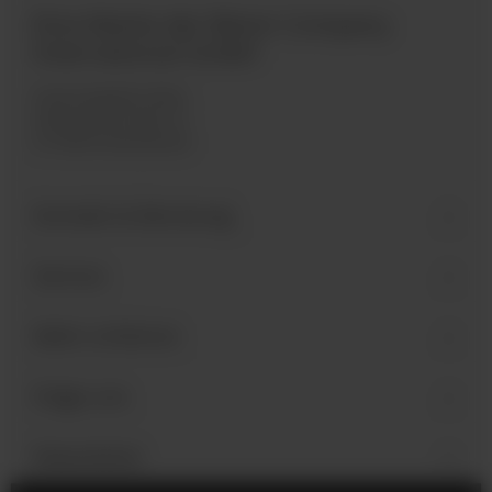
Eine Marke der Bären Company
International GmbH
Industriegebiet West
Holzmattenstraße 22
D-79336 Herbolzheim
Kontakt & Beratung
Service
Mehr erfahren
Folge uns
Newsletter