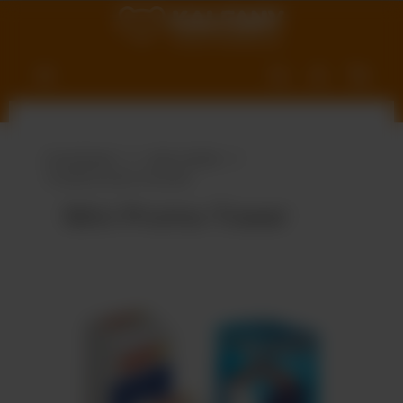
nhalt springen
Produktwelt
Süße Vielfalt
Traubenzucker & Zucker
Mini Promo-Tower
Bildergalerie überspringen