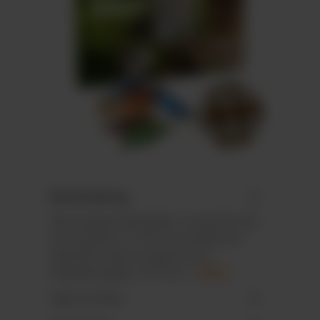
Beschreibung
Wand-Adventskalender im Querformat
mit stabilem zu 100 % recyclebarem
Kalender-Inlay aus gepresster
Altpapierpappe, 24 Türch…
Mehr
Eigenschaften