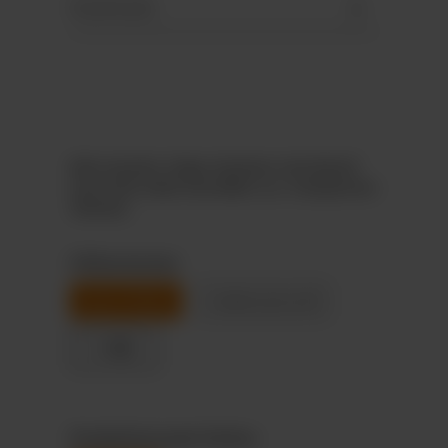
Downloads
Bitte beachte: Einige Varianten sind aktuell
noch nicht online bestellbar (u.a. transparente
Tütchen).
Füllvarianten
merci Petits
Celebrations®
+ 9
Produktionszeit Online