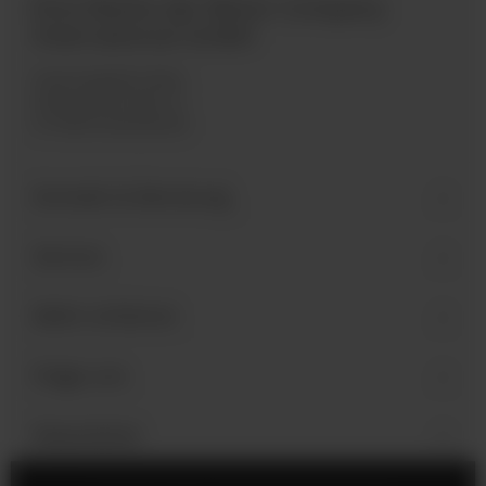
Eine Marke der Bären Company
International GmbH
Industriegebiet West
Holzmattenstraße 22
D-79336 Herbolzheim
Kontakt & Beratung
Service
Mehr erfahren
Folge uns
Newsletter