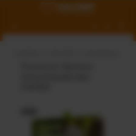
nhalt springen
Produktwelt
Süße Vielfalt
Adventskalender
Premium Marken-
Adventskalender
PAPIER
Bildergalerie überspringen