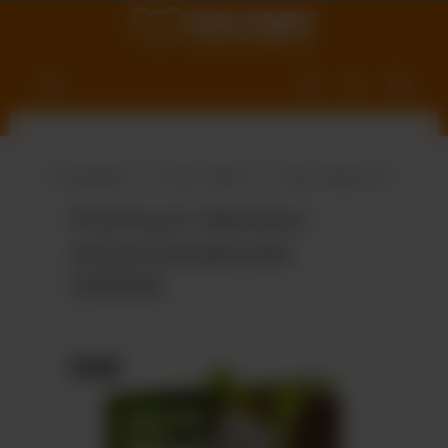
nhalt springen
Produktwelt
Süße Vielfalt
Adventskalender
Premium Marken-
Adventskalender
PAPIER
Bildergalerie überspringen