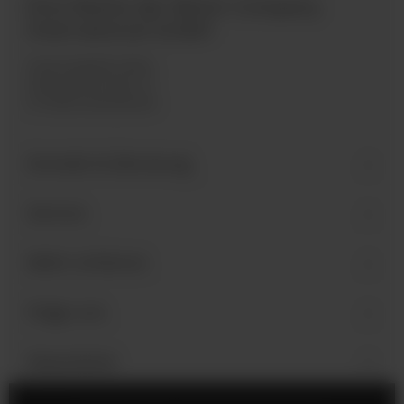
Eine Marke der Bären Company
International GmbH
Industriegebiet West
Holzmattenstraße 22
D-79336 Herbolzheim
Kontakt & Beratung
Service
Mehr erfahren
Folge uns
Newsletter