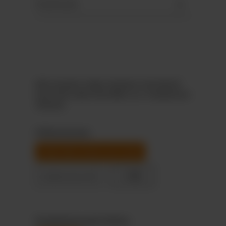
Downloads
Bitte beachte: Einige Varianten sind aktuell
noch nicht online bestellbar (u.a. transparente
Tütchen).
Füllvarianten
Hello Mini Sticks von Lindt
+ 9
Celebrations®
Produktionszeit Online