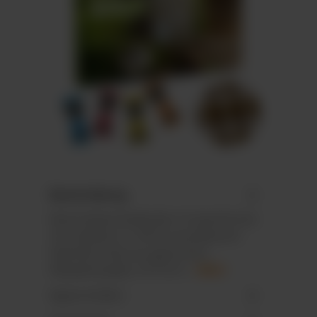
Beschreibung
Wand-Adventskalender im Querformat
mit stabilem zu 100 % recyclebarem
Kalender-Inlay aus gepresster
Altpapierpappe, 24 Türch…
Mehr
Eigenschaften