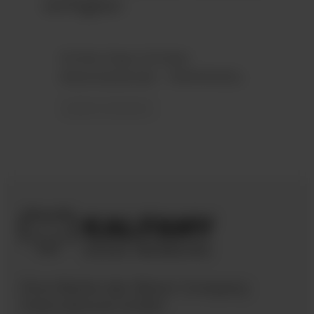
verfügbar:
Schoko-Naps-Schuber
Adventskalender - INDIVIDUELL
weitere Varianten
Eine Marke der Bären Company
International GmbH