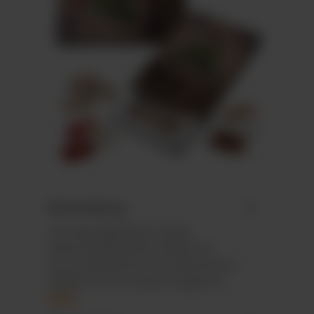
Beschreibung
Hochwertige&nbsp; Papier-
Adventskalenderbox befüllt mit
personalisierbarem Standardmotiv,
befüllt mit 24 in Papier eingeschl…
Mehr