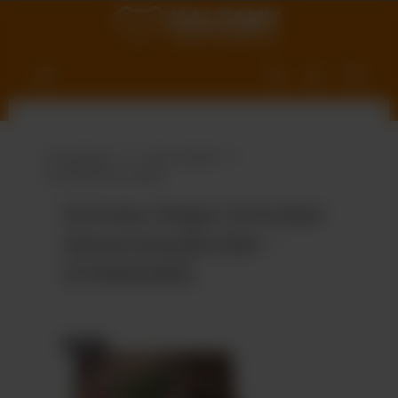
nhalt springen
Produktwelt
Süße Vielfalt
Schokolade & Riegel
Schoko-Naps-Schuber
Adventskalender -
STANDARD
Bildergalerie überspringen