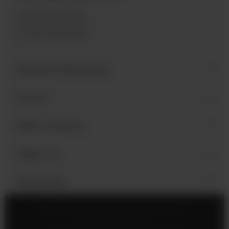
Industriegebiet West
Holzmattenstraße 22
D-79336 Herbolzheim
Kontakt & Beratung
Service
Mehr erfahren
Folge uns
Newsletter
Impressum
Cookie-Einstellungen
Datenschutz
AGB