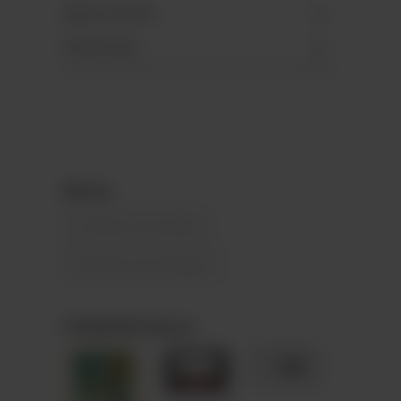
Eigenschaften
Downloads
Motive
A) Weihnachtsdeko
B) Weihnachtskugeln
STANDARD-Motive
+ 89