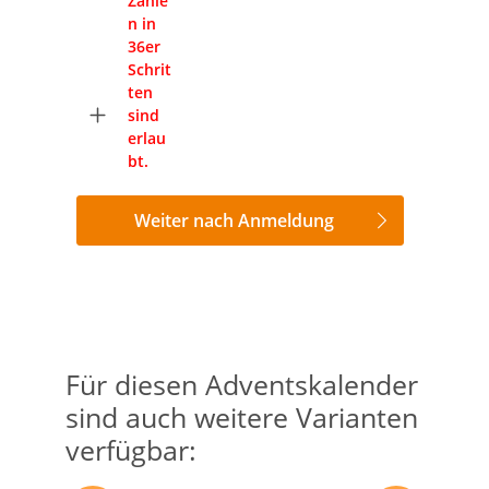
Zahle
n in
36er
Schrit
ten
sind
erlau
bt.
Weiter nach Anmeldung
Für diesen Adventskalender
Produktgalerie überspringen
sind auch weitere Varianten
verfügbar: