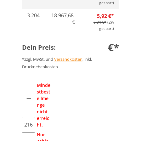
gespart)
3.204
18.967,68
5,92 €*
€
6,04 €*
(2%
gespart)
€*
Dein Preis:
*zzgl. MwSt. und
Versandkosten
, inkl.
Drucknebenkosten
Anzahl
Minde
stbest
ellme
nge
nicht
erreic
ht.
Nur