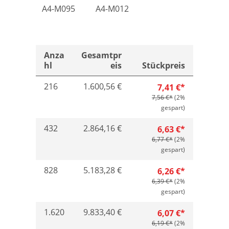
A4-M095
A4-M012
Anza
Gesamtpr
hl
eis
Stückpreis
216
1.600,56 €
7,41 €*
7,56 €*
(2%
gespart)
432
2.864,16 €
6,63 €*
6,77 €*
(2%
gespart)
828
5.183,28 €
6,26 €*
6,39 €*
(2%
gespart)
1.620
9.833,40 €
6,07 €*
6,19 €*
(2%