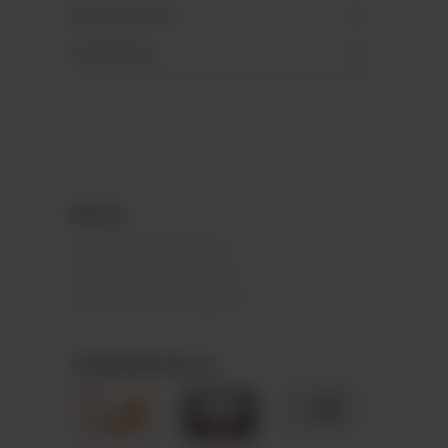
Eigenschaften
Downloads
Motive
A) Weihnachtsdeko
B) Weihnachtskugeln
STANDARD-Motive
+ 89