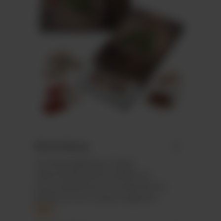
Beschreibung
Hochwertige&nbsp; Papier-
Adventskalenderbox befüllt mit
personalisierbarem Standardmotiv,
befüllt mit 24 in Papier eingeschl…
Mehr