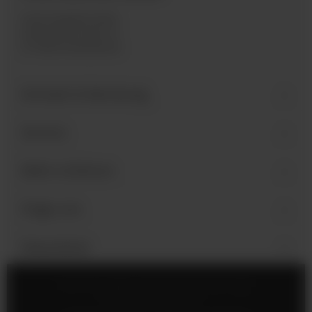
Industriegebiet West
Holzmattenstraße 22
D-79336 Herbolzheim
Kontakt & Beratung
Service
Mehr erfahren
Folge uns
Newsletter
Impressum
Cookie-Einstellungen
Datenschutz
AGB