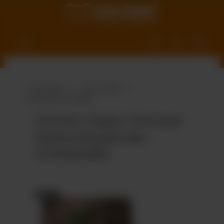
nhalt springen
Produktwelt
Süße Vielfalt
Schokolade & Riegel
Schoko-Naps-Schuber
Adventskalender -
STANDARD
Bildergalerie überspringen