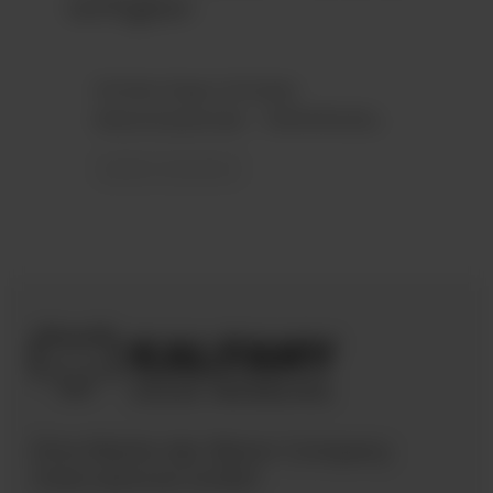
verfügbar:
Schoko-Naps-Schuber
Adventskalender - INDIVIDUELL
weitere Varianten
Eine Marke der Bären Company
International GmbH