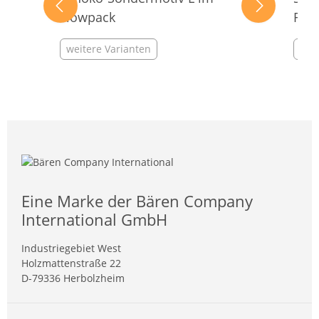
Flowpack
Flo
weitere Varianten
wei
Eine Marke der Bären Company
International GmbH
Industriegebiet West
Holzmattenstraße 22
D-79336 Herbolzheim