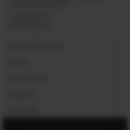
International GmbH
Industriegebiet West
Holzmattenstraße 22
D-79336 Herbolzheim
Kontakt & Beratung
Service
Mehr erfahren
Folge uns
Newsletter
Impressum
Cookie-Einstellungen