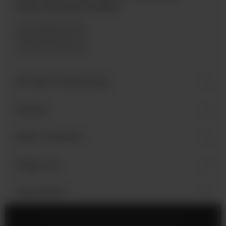
International GmbH
Industriegebiet West
Holzmattenstraße 22
D-79336 Herbolzheim
Kontakt & Beratung
Service
Mehr erfahren
Folge uns
Newsletter
Impressum
Cookie-Einstellungen