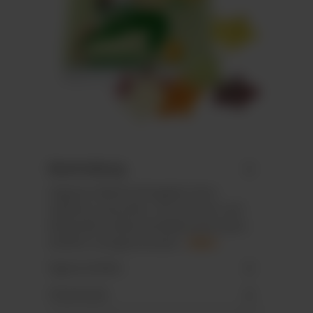
Beschreibung
Veganes Weihnachtsgelee ohne
Gelatine, bezuckert, mit Aromen und
färbenden Lebensmittelkonzentraten,
farblich und geschmackl…
Mehr
Eigenschaften
Downloads