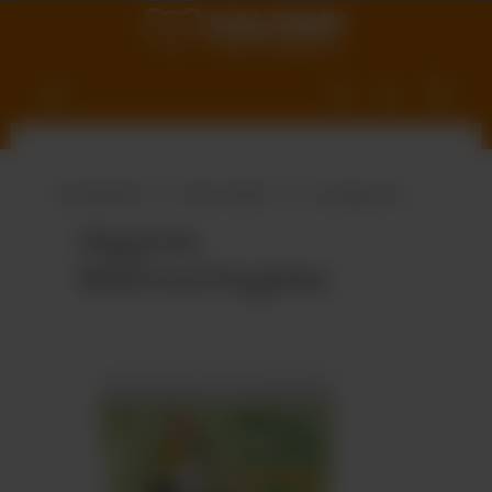
nhalt springen
Produktwelt
Süße Vielfalt
Fruchtgummi
Veganes
Weihnachtsgelee
Bildergalerie überspringen