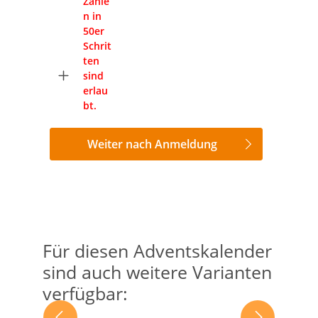
Zahle
n in
50er
Schrit
ten
sind
erlau
bt.
Weiter nach Anmeldung
Für diesen Adventskalender
Produktgalerie überspringen
sind auch weitere Varianten
verfügbar: