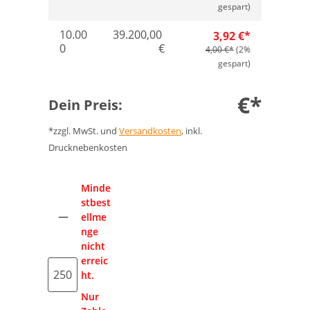
gespart)
10.00
39.200,00
3,92 €*
0
€
4,00 €*
(2%
gespart)
€*
Dein Preis:
*zzgl. MwSt. und
Versandkosten
, inkl.
Drucknebenkosten
Anzahl
Minde
stbest
ellme
nge
nicht
erreic
ht.
Nur