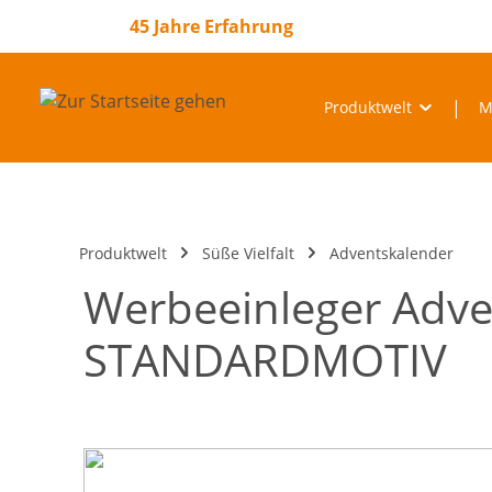
springen
Zur Hauptnavigation springen
45 Jahre Erfahrung
Produktwelt
M
Produktwelt
Süße Vielfalt
Adventskalender
Werbeeinleger Adven
STANDARDMOTIV
Bildergalerie überspringen