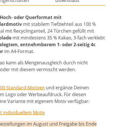
Eigenschaften
Downloads
Hoch- oder Querformat mit
ndardmotiv
mit stabilem Tiefziehteil aus 100 %
 mit Recyclinganteil, 24 Türchen gefüllt mit
olade
mit mindestens 35 % Kakao, 3-fach verklebt
gelegtem, entnehmbarem 1- oder 2-seitig 4c
er
im A4-Format.
ao kann als Mengenausgleich durch nicht
zt oder mit diesem vermischt werden.
00 Standard-Motiven
und ergänze Deinen
em Logo oder Werbeaufdruck. Für diesen
ine Variante mit eigenem Motiv verfügbar:
 individuellem Motiv
Bestellungen im August und Freigabe bis Ende