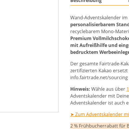
Beschreibung
Wand-Adventskalender im
personalisierbarem Sta
recyclebarem Mono-Material
Premium Vollmilchschok
mit Aufreißhilfe und ein
bedrucktem Werbeeinleg
Der gesamte Fairtrade-Kak
zertifizierten Kakao erset
info.fairtrade.net/sourcing
Hinweis:
Wähle aus über
1
Adventskalender mit Dein
Adventskalender ist auch e
➤ Zum Adventskalender mit
2 % Frühbucherrabatt für 