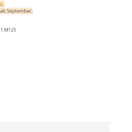
er
.
g ab September.
01.M125