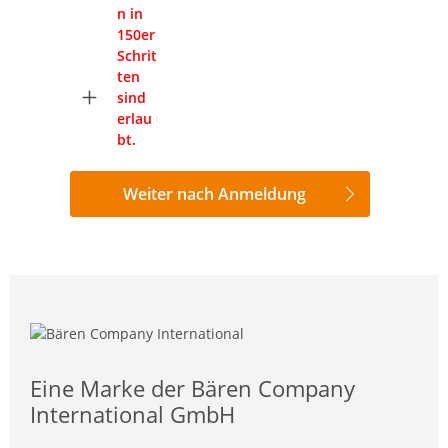
n in
150er
Schrit
ten
sind
erlau
bt.
Weiter nach Anmeldung
Eine Marke der Bären Company
International GmbH