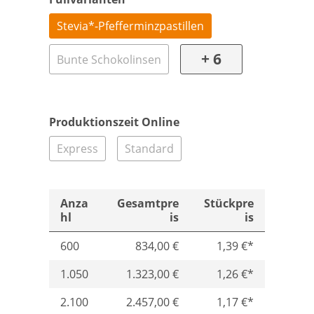
Stevia*-Pfefferminzpastillen
+ 6
Bunte Schokolinsen
Produktionszeit Online
Express
Standard
Anza
Gesamtpre
Stückpre
hl
is
is
600
834,00 €
1,39 €*
1.050
1.323,00 €
1,26 €*
2.100
2.457,00 €
1,17 €*