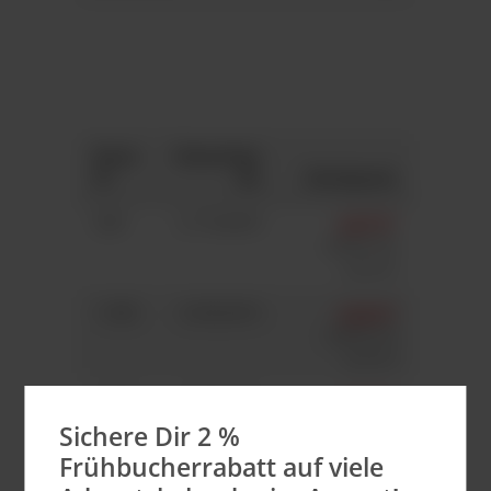
Anza
Gesamtpr
hl
eis
Stückpreis
520
2.116,40 €
4,07 €*
4,15 €*
(2%
gespart)
1.000
3.630,00 €
3,63 €*
3,70 €*
(2%
gespart)
2.000
6.760,00 €
3,38 €*
3,45 €*
(2%
Sichere Dir 2 %
gespart)
Frühbucherrabatt auf viele