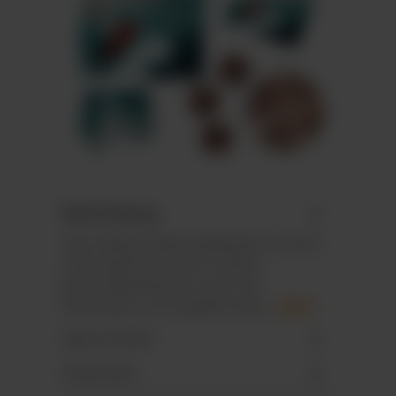
Beschreibung
Tisch-/Wand-Adventskalender im Hoch-
oder Querformat mit rundum
personalisierbarem Cover mit
Perforation, mit stabilem Inlay…
Mehr
Eigenschaften
Downloads