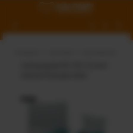
nhalt springen
Produktwelt
Süße Vielfalt
Adventskalender
reinpapier® A5-Cover
Adventskalender
Bildergalerie überspringen