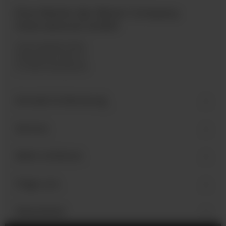
Eine Marke der Bären Company
International GmbH
Industriegebiet West
Holzmattenstraße 22
D-79336 Herbolzheim
Kontakt & Beratung
Service
Mehr erfahren
Folge uns
Newsletter