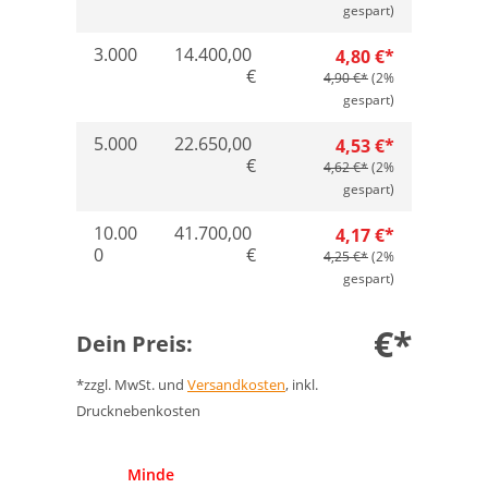
gespart)
3.000
14.400,00
4,80 €*
€
4,90 €*
(2%
gespart)
5.000
22.650,00
4,53 €*
€
4,62 €*
(2%
gespart)
10.00
41.700,00
4,17 €*
0
€
4,25 €*
(2%
gespart)
€*
Dein Preis:
*zzgl. MwSt. und
Versandkosten
, inkl.
Drucknebenkosten
Anzahl
Minde