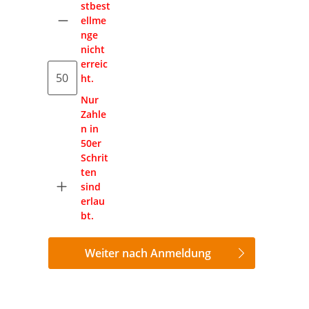
stbest
ellme
nge
nicht
erreic
ht.
Nur
Zahle
n in
50er
Schrit
ten
sind
erlau
bt.
Weiter nach Anmeldung