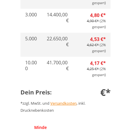
gespart)
3.000
14.400,00
4,80 €*
€
4,90 €*
(2%
gespart)
5.000
22.650,00
4,53 €*
€
4,62 €*
(2%
gespart)
10.00
41.700,00
4,17 €*
0
€
4,25 €*
(2%
gespart)
€*
Dein Preis:
*zzgl. MwSt. und
Versandkosten
, inkl.
Drucknebenkosten
Anzahl
Minde