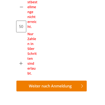
stbest
ellme
nge
nicht
erreic
ht.
Nur
Zahle
n in
50er
Schrit
ten
sind
erlau
bt.
Weiter nach Anmeldung