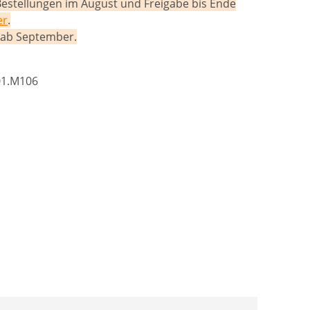
Bestellungen im August und Freigabe bis Ende
er
.
g ab September.
01.M106