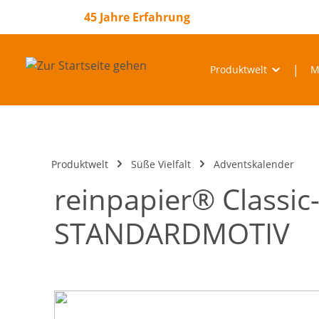
springen
Zur Hauptnavigation springen
45 Jahre Erfahrung
Produktwelt
M
Produktwelt
Süße Vielfalt
Adventskalender
reinpapier® Classic
STANDARDMOTIV
Bildergalerie überspringen