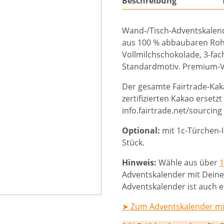
Beschreibung
Wand-/Tisch-Adventskalend
aus 100 % abbaubaren Rohs
Vollmilchschokolade, 3-fac
Standardmotiv. Premium-V
Der gesamte Fairtrade-Kak
zertifizierten Kakao erset
info.fairtrade.net/sourcing
Optional:
mit 1c-Türchen-I
Stück.
Hinweis:
Wähle aus über
1
Adventskalender mit Dein
Adventskalender ist auch e
➤ Zum Adventskalender mit